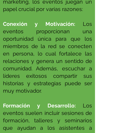
marketing, los eventos juegan un
papel crucial por varias razones:
Conexión y Motivación:
Los
eventos proporcionan una
oportunidad única para que los
miembros de la red se conecten
en persona, lo cual fortalece las
relaciones y genera un sentido de
comunidad. Además, escuchar a
líderes exitosos compartir sus
historias y estrategias puede ser
muy motivador.
Formación y Desarrollo:
Los
eventos suelen incluir sesiones de
formación, talleres y seminarios
que ayudan a los asistentes a