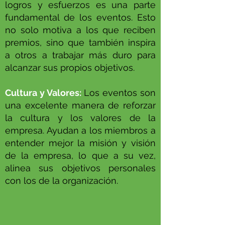
logros y esfuerzos es una parte
fundamental de los eventos. Esto
no solo motiva a los que reciben
premios, sino que también inspira
a otros a trabajar más duro para
alcanzar sus propios objetivos.
Cultura y Valores:
Los eventos son
una excelente manera de reforzar
la cultura y los valores de la
empresa. Ayudan a los miembros a
entender mejor la misión y visión
de la empresa, lo que a su vez,
alinea sus objetivos personales
con los de la organización.