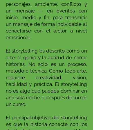
personajes, ambiente, conflicto y
un mensaje — en eventos con
inicio, medio y fin, para transmitir
un mensaje de forma inolvidable al
conectarse con el lector a nivel
emocional.
El storytelling es descrito como un
arte: el genio y la aptitud de narrar
historias. No solo es un proceso,
método o técnica. Como todo arte,
requiere creatividad, visión,
habilidad y práctica. El storytelling
no es algo que puedes dominar en
una sola noche o después de tomar
un curso.
El principal objetivo del storytelling
es que la historia conecte con los