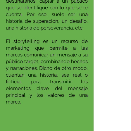
destinatarios, captar a un público
que se identifique con lo que se le
cuenta. Por eso, suele ser una
historia de superación, un desafío,
una historia de perseverancia, etc.
El storytelling es un recurso de
marketing que permite a las
marcas comunicar un mensaje a su
público target, combinando hechos
y narraciones. Dicho de otro modo,
cuentan una historia, sea real o
ficticia, para transmitir los
elementos clave del mensaje
principal y los valores de una
marca.